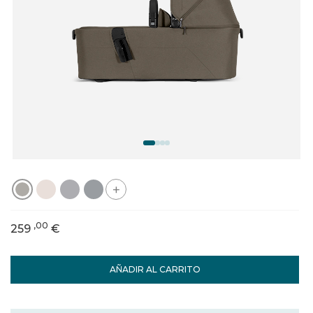
+
,00
259
€
AÑADIR AL CARRITO