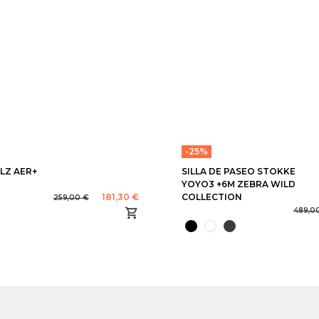
-25%
LZ AER+
SILLA DE PASEO STOKKE
YOYO3 +6M ZEBRA WILD
181,30 €
COLLECTION
259,00 €
489,0