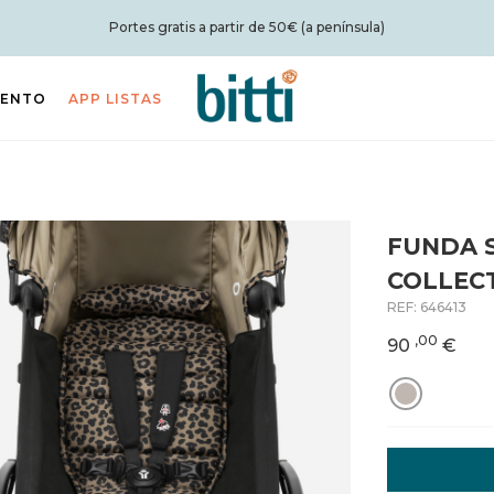
Portes gratis a partir de 50€ (a península)
IENTO
APP LISTAS
FUNDA 
COLLEC
REF:
646413
,00
90
€