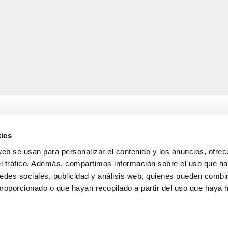
ies
web se usan para personalizar el contenido y los anuncios, ofrec
A
INFORMACIÓN LEGAL
el tráfico. Además, compartimos información sobre el uso que ha
Aviso legal
 de entrega
Política de confidencialida
edes sociales, publicidad y análisis web, quienes pueden combin
s y devoluciones
protección de datos
proporcionado o que hayan recopilado a partir del uso que haya
nta
Política de cookies
Condiciones generales de 