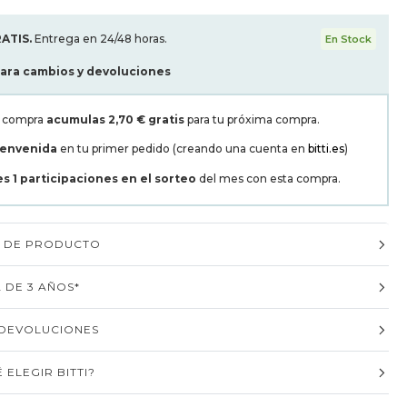
ATIS.
Entrega en 24/48 horas.
En Stock
para cambios y devoluciones
a compra
acumulas
2,70 €
gratis
para tu próxima compra.
ienvenida
en tu primer pedido (creando una cuenta en
bitti.es
)
es
1
participaciones en el sorteo
del mes con esta compra.
S DE PRODUCTO
 DE 3 AÑOS*
 DEVOLUCIONES
 ELEGIR BITTI?