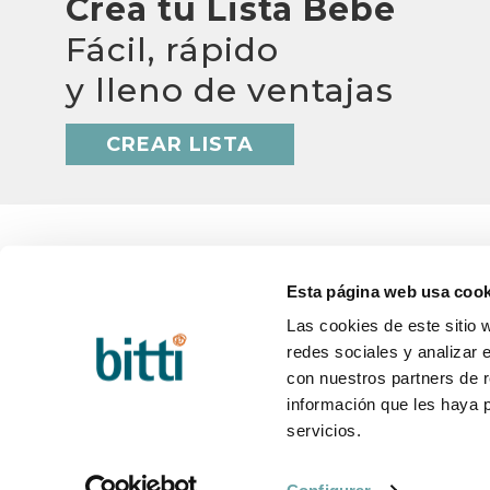
Crea tu Lista Bebé
Fácil, rápido
y lleno de ventajas
CREAR LISTA
Esta página web usa cook
Las cookies de este sitio 
BITTI
AYUD
redes sociales y analizar 
¿Quiénes somos?
Q&A
Trabaja con nosotros
Plazos
con nuestros partners de r
Contacto
Cambio
información que les haya 
Blog
Postve
servicios.