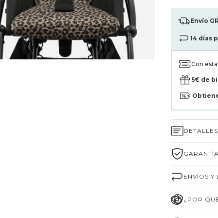
Envío GR
14 días 
Con est
5€ de b
Obtien
DETALLE
GARANTÍA
ENVÍOS Y
¿POR QUÉ