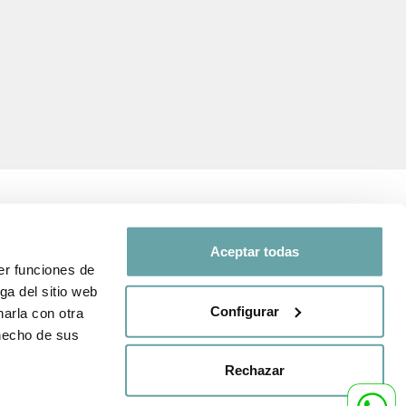
Aceptar todas
er funciones de
SÍGUENOS EN
ga del sitio web
d y de
Configurar
arla con otra
Comparte tu experiencia con
 hecho de sus
nosotros a través de
venta
#BITTIBEBE
Rechazar