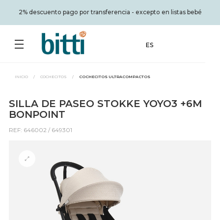
2% descuento pago por transferencia - excepto en listas bebé
ES
INICIO
/
COCHECITOS
/
COCHECITOS ULTRACOMPACTOS
SILLA DE PASEO STOKKE YOYO3 +6M
BONPOINT
REF: 646002 / 649301