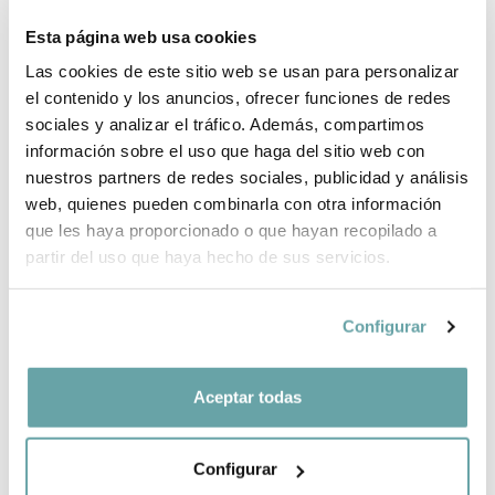
GARANTÍA DE 3 AÑOS*
Esta página web usa cookies
ENVÍOS Y DEVOLUCIONES
Las cookies de este sitio web se usan para personalizar
el contenido y los anuncios, ofrecer funciones de redes
¿POR QUÉ ELEGIR BITTI?
sociales y analizar el tráfico. Además, compartimos
información sobre el uso que haga del sitio web con
INFORMACIÓN DE LA MARCA
nuestros partners de redes sociales, publicidad y análisis
web, quienes pueden combinarla con otra información
que les haya proporcionado o que hayan recopilado a
COMPARTIR
partir del uso que haya hecho de sus servicios.
Configurar
Aceptar todas
OTROS CLIENTES TAMBIÉN VIERON
Configurar