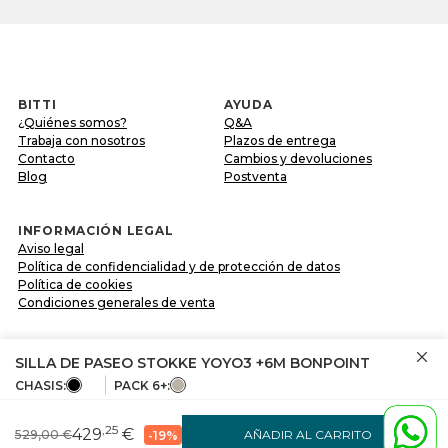
BITTI
AYUDA
¿Quiénes somos?
Q&A
Trabaja con nosotros
Plazos de entrega
Contacto
Cambios y devoluciones
Blog
Postventa
INFORMACIÓN LEGAL
Aviso legal
Política de confidencialidad y de protección de datos
Política de cookies
Condiciones generales de venta
SÍGUENOS EN
SILLA DE PASEO STOKKE YOYO3 +6M BONPOINT
CHASIS:
PACK 6+:
Comparte tu experiencia con nosotros a través de
,25
#BITTIBEBE
429
€
529,00 €
AÑADIR AL CARRITO
-19%