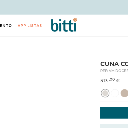
IENTO
APP LISTAS
CUNA C
REF:
VMIDOCBE
,00
313
€