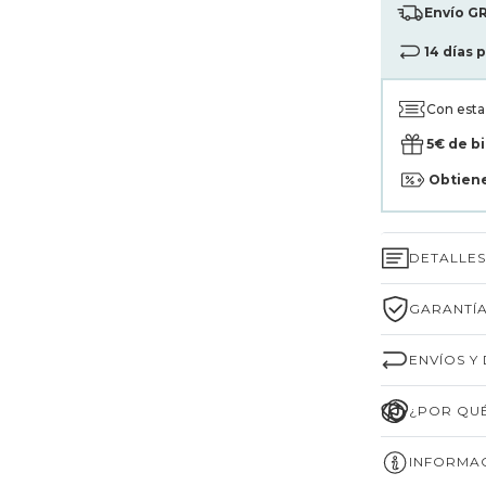
Envío GR
14 días 
Con est
5€ de b
Obtien
DETALLE
GARANTÍA
ENVÍOS Y
¿POR QUÉ
INFORMAC