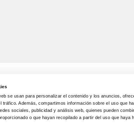
ies
web se usan para personalizar el contenido y los anuncios, ofrec
A
INFORMACIÓN LEGAL
el tráfico. Además, compartimos información sobre el uso que ha
Aviso legal
 de entrega
Política de confidencialida
edes sociales, publicidad y análisis web, quienes pueden combin
s y devoluciones
protección de datos
proporcionado o que hayan recopilado a partir del uso que haya
nta
Política de cookies
Condiciones generales de 