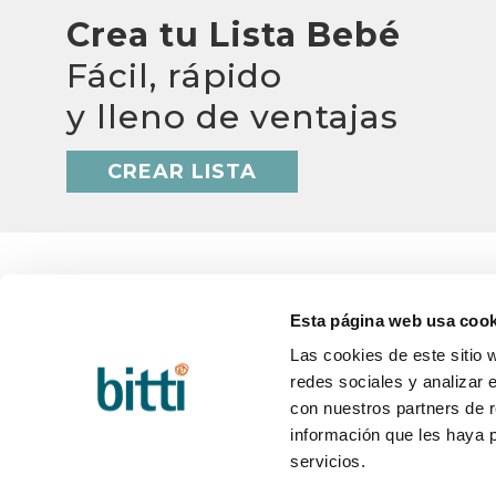
Crea tu Lista Bebé
Fácil, rápido
y lleno de ventajas
CREAR LISTA
Esta página web usa cook
Las cookies de este sitio 
BITTI
AYUD
redes sociales y analizar 
¿Quiénes somos?
Q&A
Trabaja con nosotros
Plazos
con nuestros partners de r
Contacto
Cambio
información que les haya 
Blog
Postve
servicios.