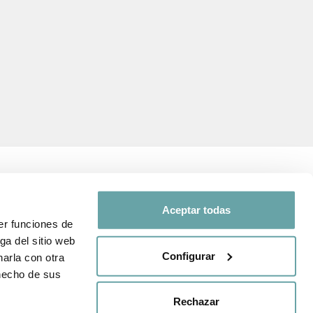
Aceptar todas
er funciones de
SÍGUENOS EN
ga del sitio web
d y de
Configurar
arla con otra
Comparte tu experiencia con
 hecho de sus
nosotros a través de
venta
#BITTIBEBE
Rechazar