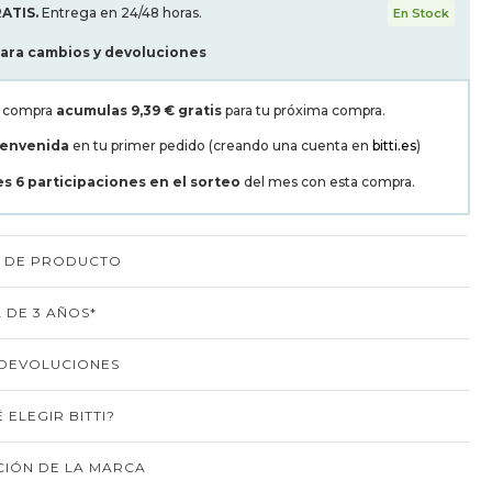
ATIS.
Entrega en 24/48 horas.
En Stock
para cambios y devoluciones
a compra
acumulas
9,39 €
gratis
para tu próxima compra.
ienvenida
en tu primer pedido (creando una cuenta en
bitti.es
)
es
6
participaciones en el sorteo
del mes con esta compra.
S DE PRODUCTO
 DE 3 AÑOS*
 DEVOLUCIONES
 ELEGIR BITTI?
IÓN DE LA MARCA