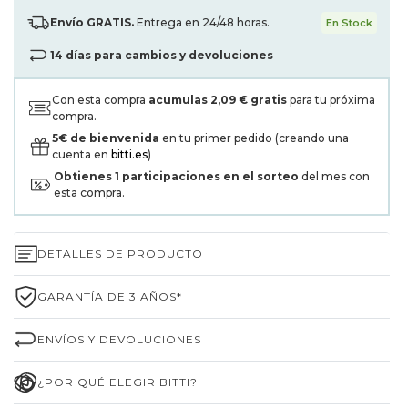
Envío GRATIS.
Entrega en 24/48 horas.
En Stock
14 días para cambios y devoluciones
Con esta compra
acumulas
2,09 €
gratis
para tu próxima
compra.
5€ de bienvenida
en tu primer pedido (creando una
cuenta en
bitti.es
)
Obtienes
1
participaciones en el sorteo
del mes con
esta compra.
DETALLES DE PRODUCTO
GARANTÍA DE 3 AÑOS*
ENVÍOS Y DEVOLUCIONES
¿POR QUÉ ELEGIR BITTI?