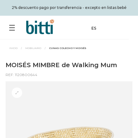
2% descuento pago por transferencia - excepto en listas bebé
ES
INICIO
/
MOBILIARIO
/
CUNAS COLECHO Y MOISÉS
MOISÉS MIMBRE de Walking Mum
REF: 1120800644