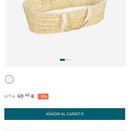
,62
69
€
,90
81
€
-15%
AÑADIR AL CARRITO