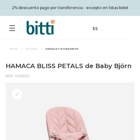
2% descuento pago por transferencia - excepto en listas bebé
ES
INICIO
/
EN CASA
/
HAMACA Y ACCESORIOS
HAMACA BLISS PETALS de Baby Björn
REF: 006222