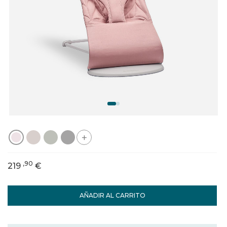
+
,90
219
€
AÑADIR AL CARRITO