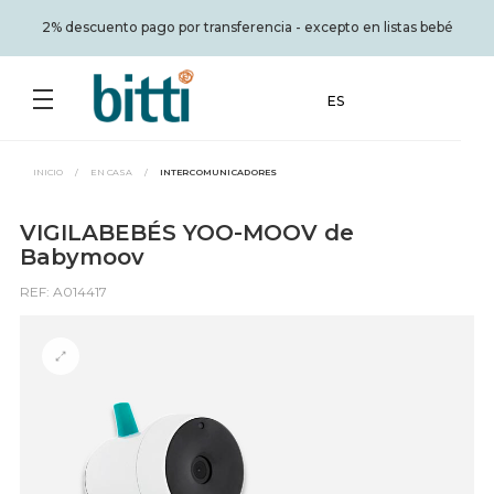
2% descuento pago por transferencia - excepto en listas bebé
ES
INICIO
/
EN CASA
/
INTERCOMUNICADORES
VIGILABEBÉS YOO-MOOV de
Babymoov
REF: A014417