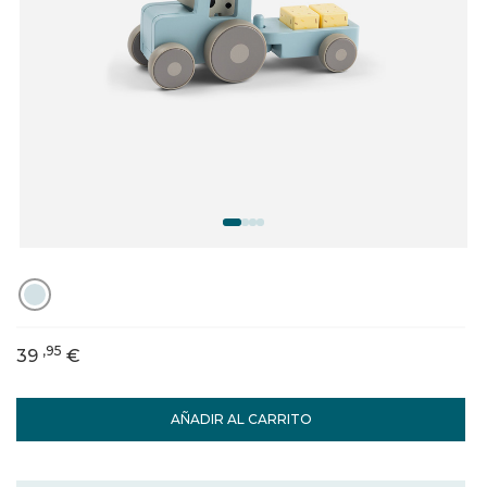
,95
39
€
AÑADIR AL CARRITO