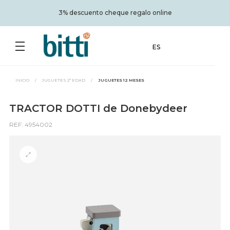
é
3% descuento cheque regalo online
ES
INICIO
/
JUGUETES 2ª EDAD
/
JUGUETES 12 MESES
TRACTOR DOTTI de Donebydeer
REF: 4954002