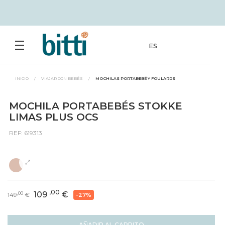
ES
INICIO
/
VIAJAR CON BEBÉS
/
MOCHILAS PORTABEBÉ Y FOULARDS
MOCHILA PORTABEBÉS STOKKE
LIMAS PLUS OCS
REF: 619313
,00
109
€
,00
149
€
-27%
AÑADIR AL CARRITO