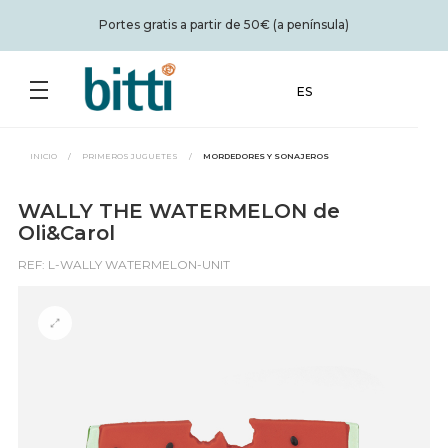
Portes gratis a partir de 50€ (a península)
ES
INICIO
/
PRIMEROS JUGUETES
/
MORDEDORES Y SONAJEROS
WALLY THE WATERMELON de
Oli&Carol
REF: L-WALLY WATERMELON-UNIT