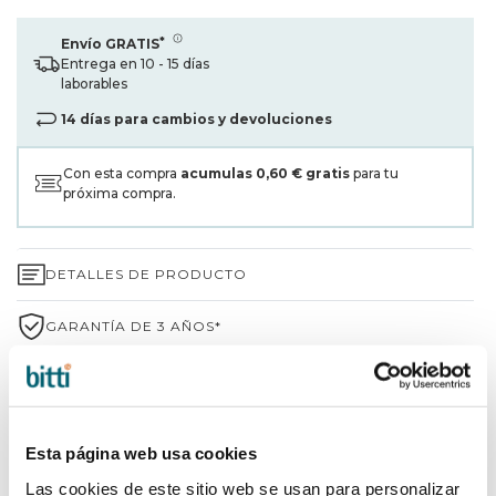
*
Envío GRATIS
Entrega en 10 - 15 días
laborables
14 días para cambios y devoluciones
Con esta compra
acumulas
0,60 €
gratis
para tu
próxima compra.
DETALLES DE PRODUCTO
GARANTÍA DE 3 AÑOS*
ENVÍOS Y DEVOLUCIONES
¿POR QUÉ ELEGIR BITTI?
Esta página web usa cookies
INFORMACIÓN DE LA MARCA
Las cookies de este sitio web se usan para personalizar