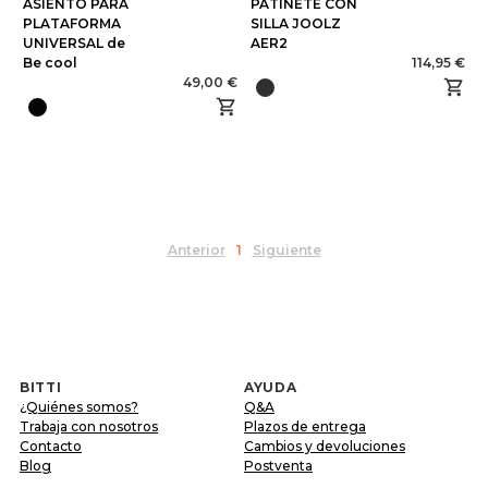
ASIENTO PARA
PATINETE CON
PLATAFORMA
SILLA JOOLZ
UNIVERSAL de
AER2
Be cool
114,95 €
49,00 €
Anterior
1
Siguiente
BITTI
AYUDA
¿Quiénes somos?
Q&A
Trabaja con nosotros
Plazos de entrega
Contacto
Cambios y devoluciones
Blog
Postventa