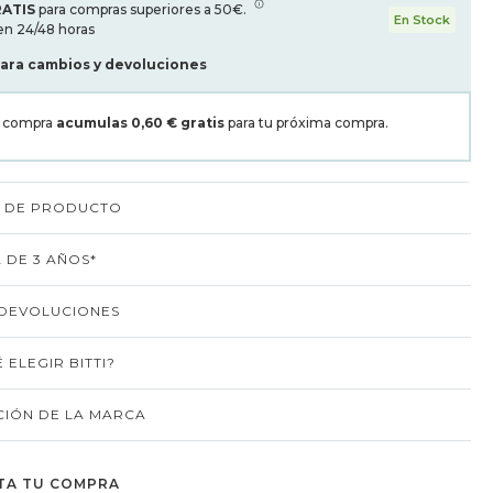
RATIS
para compras superiores a 50€.
En Stock
en 24/48 horas
para cambios y devoluciones
a compra
acumulas
0,60 €
gratis
para tu próxima compra.
S DE PRODUCTO
 DE 3 AÑOS*
 DEVOLUCIONES
 ELEGIR BITTI?
IÓN DE LA MARCA
TA TU COMPRA