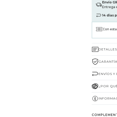
Envío G
Entrega 
14 días 
Con est
DETALLE
GARANTÍA
ENVÍOS Y
¿POR QUÉ
INFORMAC
COMPLEMEN