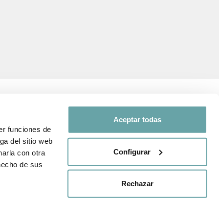
Aceptar todas
er funciones de
SÍGUENOS EN
ga del sitio web
Configurar
arla con otra
d y de
Comparte tu experiencia con
 hecho de sus
nosotros a través de
#BITTIBEBE
venta
Rechazar