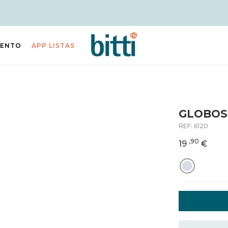
IENTO
APP LISTAS
GLOBOS 
REF:
6120
,90
19
€