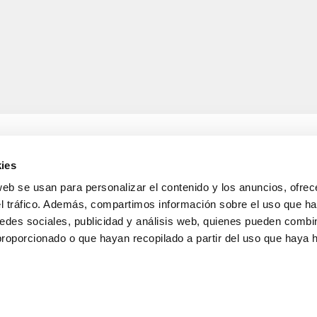
ies
web se usan para personalizar el contenido y los anuncios, ofrec
A
INFORMACIÓN LEGAL
el tráfico. Además, compartimos información sobre el uso que ha
Aviso legal
edes sociales, publicidad y análisis web, quienes pueden combin
 de entrega
Política de confidencialida
s y devoluciones
protección de datos
proporcionado o que hayan recopilado a partir del uso que haya
nta
Política de cookies
Condiciones generales de 