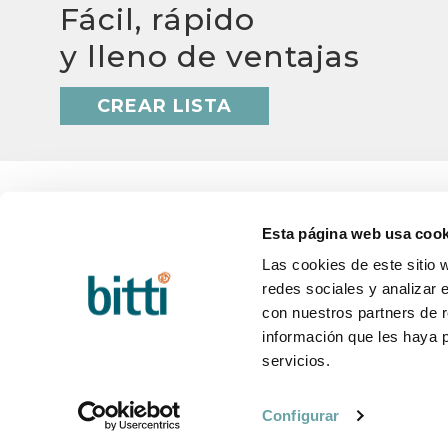
Fácil, rápido
y lleno de ventajas
CREAR LISTA
Esta página web usa cook
Las cookies de este sitio 
BITTI
AYUD
redes sociales y analizar 
¿Quiénes somos?
Q&A
con nuestros partners de r
Trabaja con nosotros
Plazos
Contacto
Cambio
información que les haya 
Blog
Postve
servicios.
Configurar