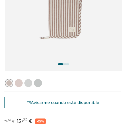
Avisarme cuando esté disponible
,22
15
€
,90
17
€
-15%