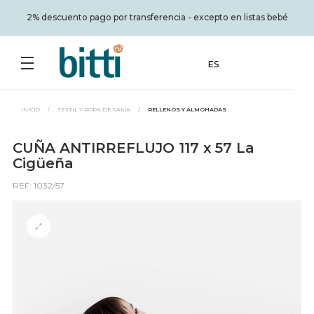
2% descuento pago por transferencia - excepto en listas bebé
ES
INICIO
/
TEXTIL Y ROPA DE CAMA
/
RELLENOS Y ALMOHADAS
CUÑA ANTIRREFLUJO 117 x 57 La
Cigüeña
REF: 1032/57