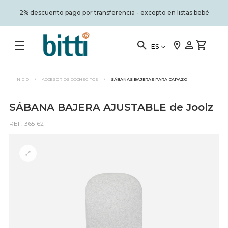
2% descuento pago por transferencia - excepto en listas bebé
ES
INICIO
/
ACCESORIOS COCHECITOS
/
SÁBANAS BAJERAS PARA CAPAZO
SÁBANA BAJERA AJUSTABLE de Joolz
REF: 365162