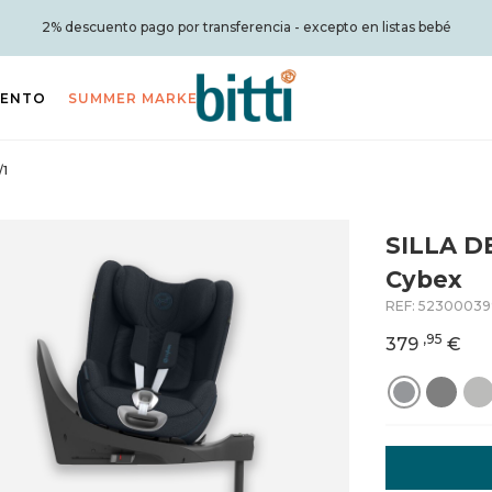
2% descuento pago por transferencia - excepto en listas bebé
IENTO
SUMMER MARKET
/1
SILLA D
Cybex
REF:
52300039
,95
379
€