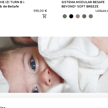
HE IZI TURN B i-
SISTEMA MODULAR BESAFE
ab de BeSafe
BEYOND² SOFT BREEZE
595,00 €
1.375,00 
ies