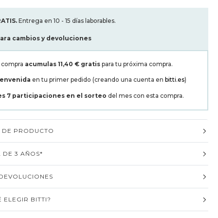
ATIS.
Entrega en 10 - 15 días laborables.
para cambios y devoluciones
a compra
acumulas
11,40 €
gratis
para tu próxima compra.
ienvenida
en tu primer pedido (creando una cuenta en
bitti.es
)
es
7
participaciones en el sorteo
del mes con esta compra.
S DE PRODUCTO
 DE 3 AÑOS*
 DEVOLUCIONES
 ELEGIR BITTI?