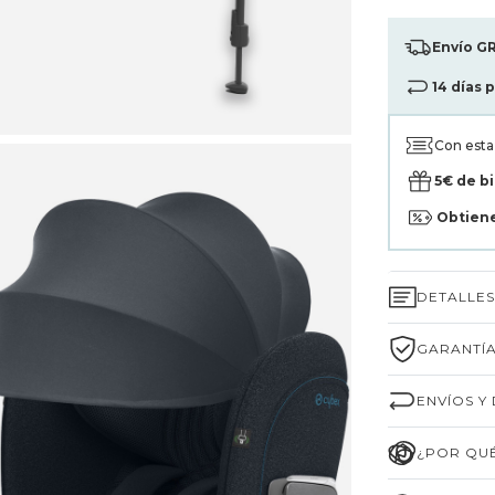
Envío GR
14 días 
Con est
5€ de b
Obtien
DETALLE
GARANTÍA
ENVÍOS Y
¿POR QUÉ