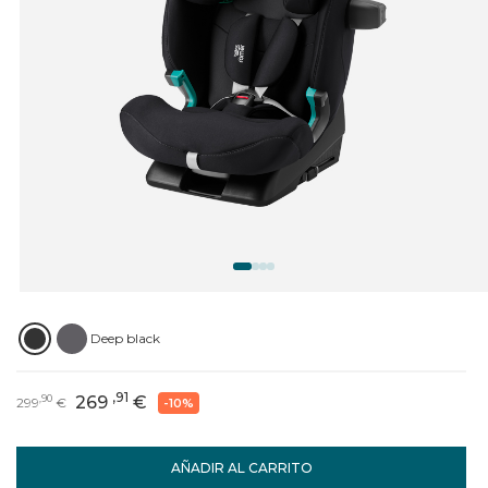
Deep black
,91
269
€
,90
299
€
-10%
AÑADIR AL CARRITO