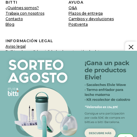
BITTI
AYUDA
¿Quiénes somos?
Q&A
Trabaja con nosotros
Plazos de entrega
Contacto
Cambios y devoluciones
Blog
Postventa
INFORMACIÓN LEGAL
Aviso legal
Política de confidencialidad y de protección de datos
Política de cookies
Condiciones generales de venta
SÍGUENOS EN
Comparte tu experiencia con nosotros a través de
#BITTIBEBE