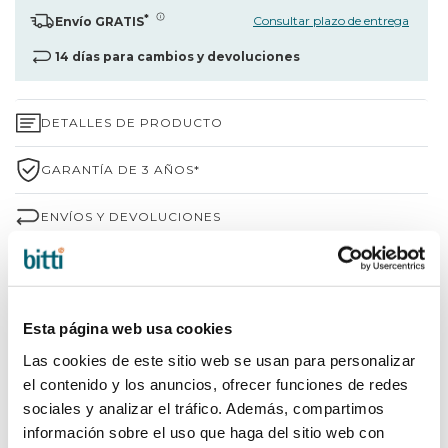
*
Consultar plazo de entrega
Envío GRATIS
14 días para cambios y devoluciones
DETALLES DE PRODUCTO
GARANTÍA DE 3 AÑOS*
ENVÍOS Y DEVOLUCIONES
¿POR QUÉ ELEGIR BITTI?
INFORMACIÓN DE LA MARCA
Esta página web usa cookies
Las cookies de este sitio web se usan para personalizar
el contenido y los anuncios, ofrecer funciones de redes
COMPARTIR
sociales y analizar el tráfico. Además, compartimos
información sobre el uso que haga del sitio web con