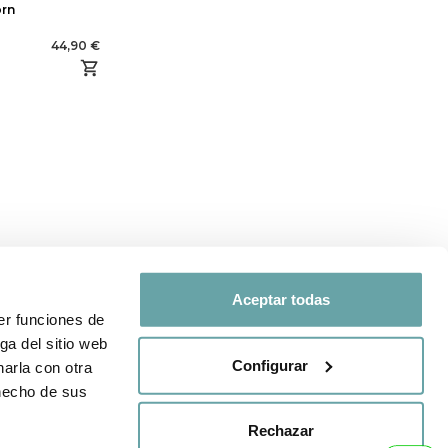
rn
44,90 €
Aceptar todas
er funciones de
SÍGUENOS EN
ga del sitio web
d y de
Configurar
arla con otra
Comparte tu experiencia con
 hecho de sus
nosotros a través de
venta
#BITTIBEBE
Rechazar