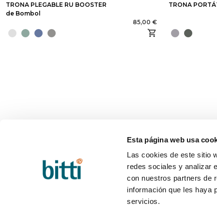
TRONA PLEGABLE RU BOOSTER
TRONA PORTÁT
de Bombol
85,00 €
Esta página web usa cook
Las cookies de este sitio 
BITTI
AYUD
redes sociales y analizar 
¿Quiénes somos?
Q&A
Trabaja con nosotros
Plazos
con nuestros partners de r
Contacto
Cambio
información que les haya 
Blog
Postve
servicios.