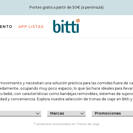
Portes gratis a partir de 50€ (a península)
IENTO
APP LISTAS
n movimiento y necesitan una solución práctica para las comidas fuera de c
rápidamente, ocupando muy poco espacio, lo que las hace ideales para lleva
tu bebé, con características como bandejas removibles, sistemas de sujeci
lidad y conveniencia. Explora nuestra selección de tronas de viaje en Bitti
7 productos encontrados en Tronas de viaje