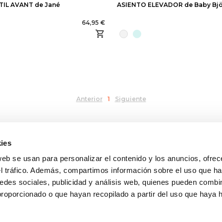
IL AVANT de Jané
ASIENTO ELEVADOR de Baby Bjö
64,95 €
Anterior
1
Siguiente
ies
web se usan para personalizar el contenido y los anuncios, ofrec
A
INFORMACIÓN LEGAL
el tráfico. Además, compartimos información sobre el uso que ha
Aviso legal
 de entrega
Política de confidencialida
edes sociales, publicidad y análisis web, quienes pueden combin
s y devoluciones
protección de datos
proporcionado o que hayan recopilado a partir del uso que haya
nta
Política de cookies
Condiciones generales de 