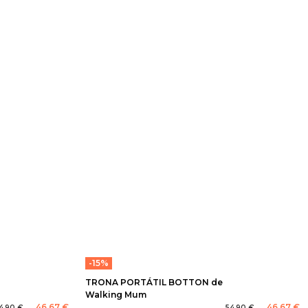
-15%
TRONA PORTÁTIL BOTTON de
Walking Mum
46,67 €
46,67 €
4,90 €
54,90 €