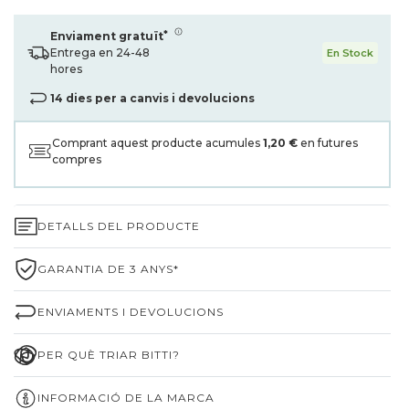
*
Enviament gratuït
Entrega en 24-48
En Stock
hores
14 dies per a canvis i devolucions
Comprant aquest producte acumules
1,20 €
en futures
compres
DETALLS DEL PRODUCTE
GARANTIA DE 3 ANYS*
ENVIAMENTS I DEVOLUCIONS
PER QUÈ TRIAR BITTI?
INFORMACIÓ DE LA MARCA