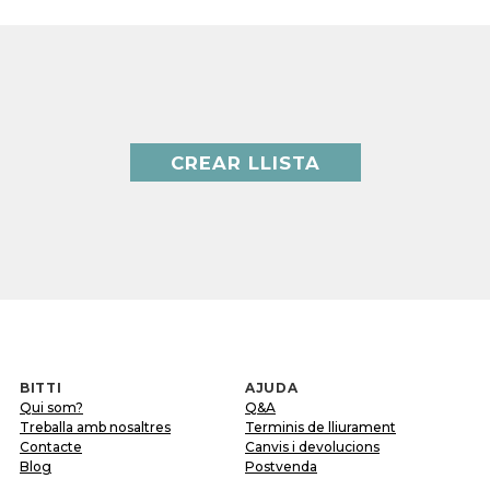
CREAR LLISTA
BITTI
AJUDA
Qui som?
Q&A
Treballa amb nosaltres
Terminis de lliurament
Contacte
Canvis i devolucions
Blog
Postvenda