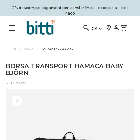
2% descompte pagament per transferència - excepte a llistes
nadó
CA
INICI
/
A CASA
/
HAMACA I ACCESSORIS
BORSA TRANSPORT HAMACA BABY
BJÖRN
REF: 750251