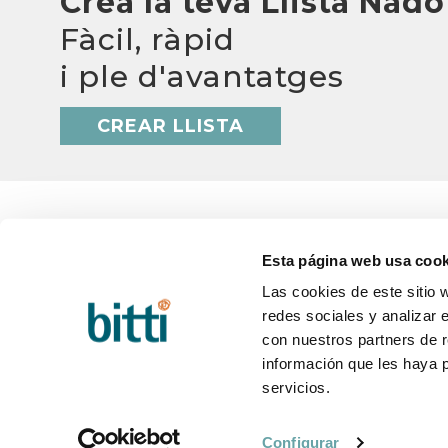
Crea la teva Llista Nadó
Fàcil, ràpid
i ple d'avantatges
CREAR LLISTA
Esta página web usa cook
Las cookies de este sitio 
BITTI
AJUD
redes sociales y analizar 
Qui som?
Q&A
Treballa amb nosaltres
Termini
con nuestros partners de r
Contacte
Canvis 
información que les haya 
Blog
Postve
servicios.
Configurar