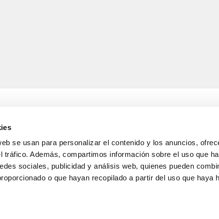
ies
web se usan para personalizar el contenido y los anuncios, ofrec
A
INFORMACIÓ LEGAL
el tráfico. Además, compartimos información sobre el uso que ha
Avís legal
s de lliurament
Política de confidencialitat
edes sociales, publicidad y análisis web, quienes pueden combin
i devolucions
de dades
proporcionado o que hayan recopilado a partir del uso que haya
nda
Política de cookies
Condicions generals de ve