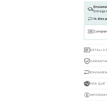
Enviame
Entrega 
14 dies 
Compran
DETALLS
GARANTIA
ENVIAMEN
PER QUÈ T
INFORMAC