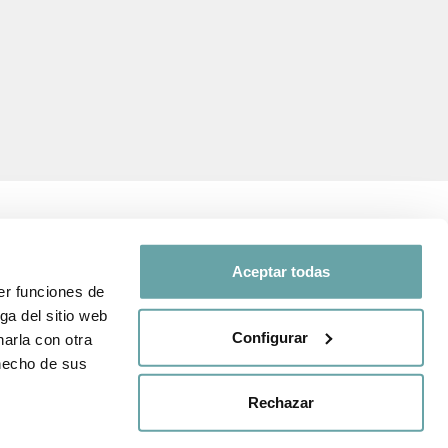
Aceptar todas
er funciones de
SEGUEIX-NOS A
ga del sitio web
 i de protecció
Configurar
arla con otra
Comparteix la teva
 hecho de sus
experiència amb nosaltres a
nda
través de
#BITTIBEBE
Rechazar