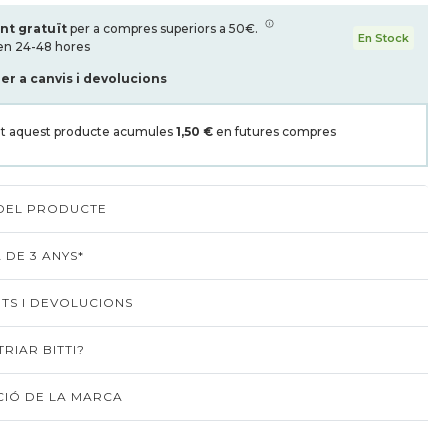
nt gratuït
per a compres superiors a 50€.
En Stock
en 24-48 hores
per a canvis i devolucions
t aquest producte acumules
1,50 €
en futures compres
 DEL PRODUCTE
 DE 3 ANYS*
TS I DEVOLUCIONS
RIAR BITTI?
IÓ DE LA MARCA