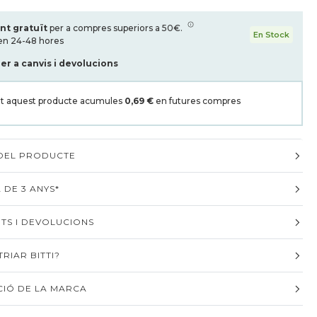
nt gratuït
per a compres superiors a 50€.
En Stock
en 24-48 hores
per a canvis i devolucions
t aquest producte acumules
0,69 €
en futures compres
 DEL PRODUCTE
 DE 3 ANYS*
TS I DEVOLUCIONS
RIAR BITTI?
IÓ DE LA MARCA