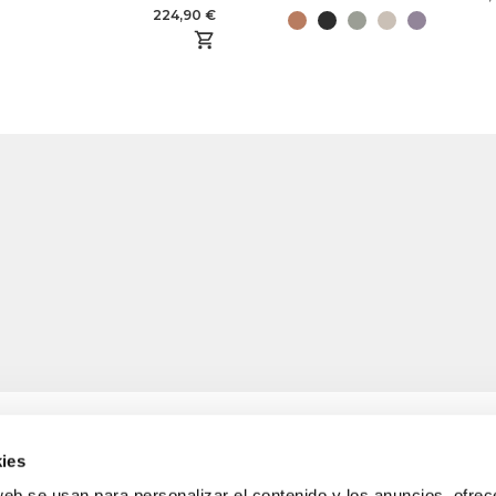
224,90 €
ies
web se usan para personalizar el contenido y los anuncios, ofrec