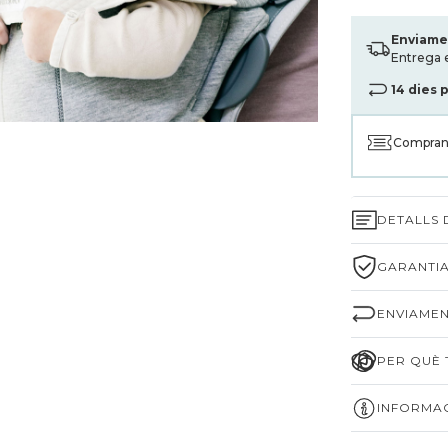
Enviame
Entrega 
14 dies 
Compran
DETALLS
GARANTIA
ENVIAMEN
PER QUÈ T
INFORMAC