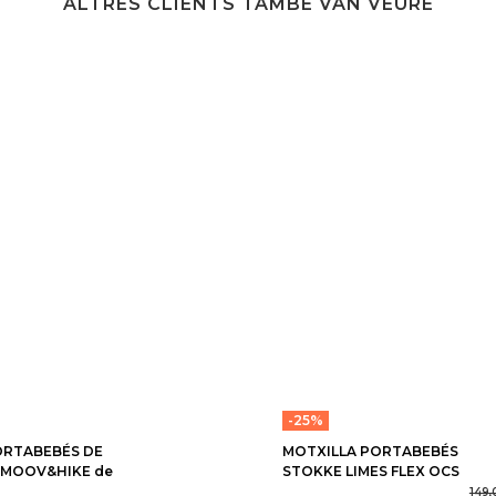
ALTRES CLIENTS TAMBÉ VAN VEURE
-25%
ORTABEBÉS DE
MOTXILLA PORTABEBÉS
 MOOV&HIKE de
STOKKE LIMES FLEX OCS
149,