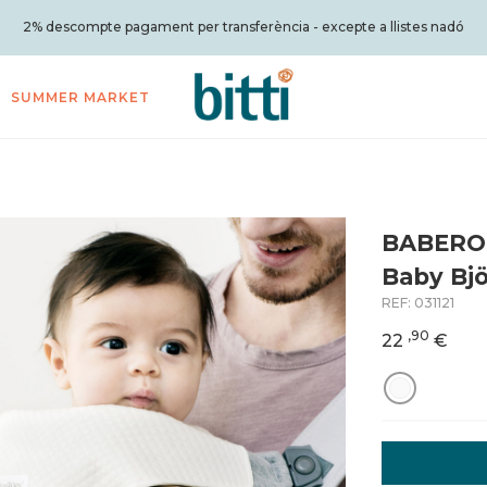
2% descompte pagament per transferència - excepte a llistes nadó
SUMMER MARKET
BABERO 
Baby Bj
REF:
031121
,90
22
€