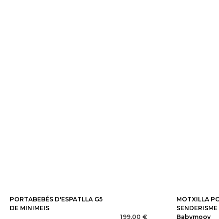
PORTABEBÉS D'ESPATLLA G5
MOTXILLA P
DE MINIMEIS
SENDERISME
199,00 €
Babymoov