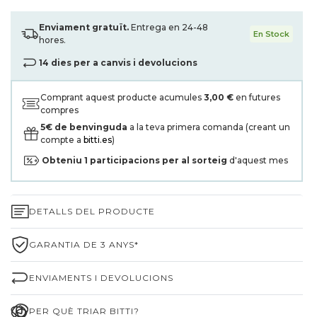
Enviament gratuït.
Entrega en 24-48
En Stock
hores.
14 dies per a canvis i devolucions
Comprant aquest producte acumules
3,00 €
en futures
compres
5€ de benvinguda
a la teva primera comanda (creant un
compte a
bitti.es
)
Obteniu
1
participacions per al sorteig
d'aquest mes
DETALLS DEL PRODUCTE
GARANTIA DE 3 ANYS*
ENVIAMENTS I DEVOLUCIONS
PER QUÈ TRIAR BITTI?