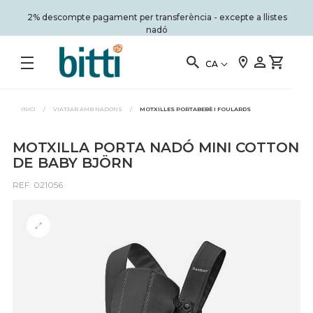
2% descompte pagament per transferència - excepte a llistes
nadó
CA
INICI
/
VIATJAR AMB NADONS
/
MOTXILLES PORTABEBÈ I FOULARDS
MOTXILLA PORTA NADÓ MINI COTTON
DE BABY BJÖRN
REF: 021056