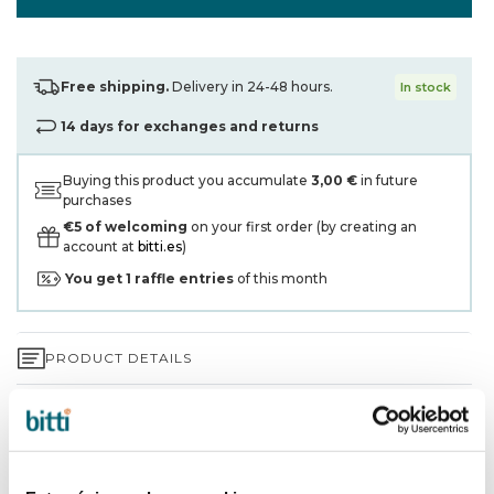
Free shipping.
Delivery in 24-48 hours.
In stock
14 days for exchanges and returns
Buying this product you accumulate
3,00 €
in future
purchases
€5 of welcoming
on your first order (by creating an
account at
bitti.es
)
You get
1
raffle entries
of this month
PRODUCT DETAILS
3-YEAR WARRANTY*
SHIPPING AND RETURNS