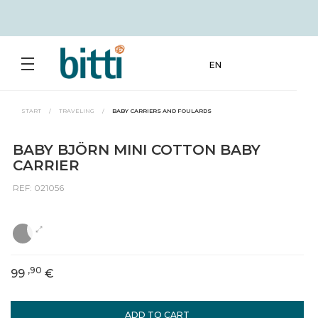
EN
START
/
TRAVELING
/
BABY CARRIERS AND FOULARDS
BABY BJÖRN MINI COTTON BABY
CARRIER
REF: 021056
,90
99
€
ADD TO CART