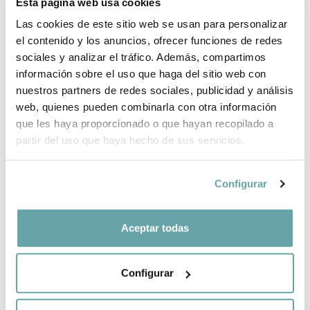
Esta página web usa cookies
WHY CHOOSE BITTI?
Las cookies de este sitio web se usan para personalizar
el contenido y los anuncios, ofrecer funciones de redes
BRAND INFORMATION
sociales y analizar el tráfico. Además, compartimos
información sobre el uso que haga del sitio web con
COMPLETE YOUR PURCHASE
nuestros partners de redes sociales, publicidad y análisis
web, quienes pueden combinarla con otra información
que les haya proporcionado o que hayan recopilado a
SHARE
partir del uso que haya hecho de sus servicios.
Configurar
Aceptar todas
OTHER CUSTOMERS ALSO VIEWED
Configurar