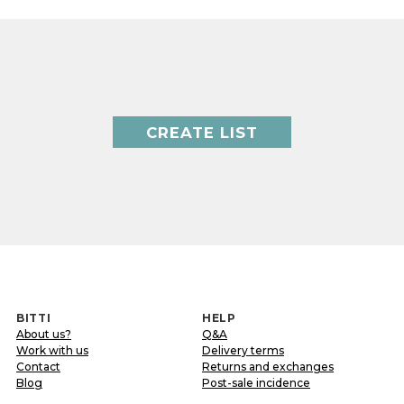
CREATE LIST
BITTI
HELP
About us?
Q&A
Work with us
Delivery terms
Contact
Returns and exchanges
Blog
Post-sale incidence