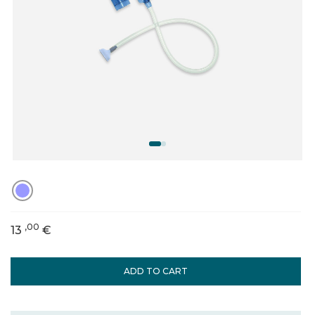
,00
13
€
ADD TO CART