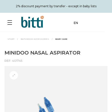
2% discount payment by transfer - except in baby lists
EN
START
/
BATHROOM ACCESSORIES
/
BABY CARE
MINIDOO NASAL ASPIRATOR
REF: 401745