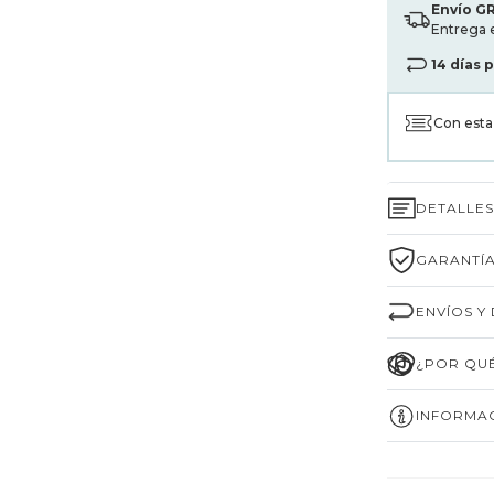
Envío G
Entrega 
14 días 
Con est
DETALLE
GARANTÍA
ENVÍOS Y
¿POR QUÉ
INFORMAC