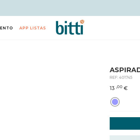
IENTO
APP LISTAS
ASPIRA
REF:
401745
,00
13
€