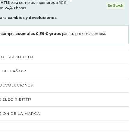
RATIS
para compras superiores a 50€.
En Stock
en 24/48 horas
para cambios y devoluciones
a compra
acumulas
0,39 €
gratis
para tu próxima compra.
S DE PRODUCTO
 DE 3 AÑOS*
 DEVOLUCIONES
 ELEGIR BITTI?
IÓN DE LA MARCA