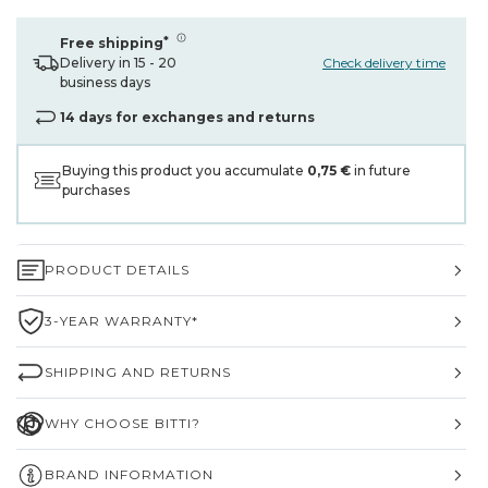
*
Free shipping
Check delivery time
Delivery in 15 - 20
business days
14 days for exchanges and returns
Buying this product you accumulate
0,75 €
in future
purchases
PRODUCT DETAILS
3-YEAR WARRANTY*
SHIPPING AND RETURNS
WHY CHOOSE BITTI?
BRAND INFORMATION