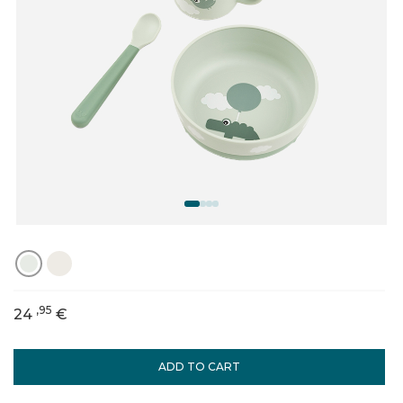
,95
24
€
ADD TO CART