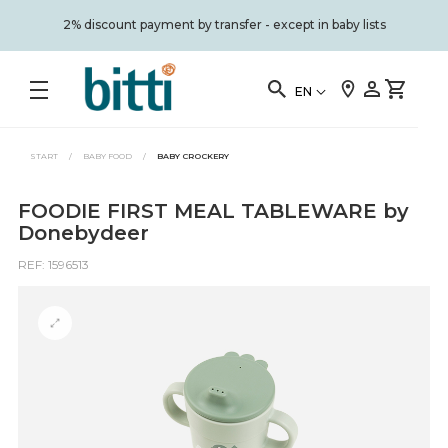
2% discount payment by transfer - except in baby lists
EN
START
/
BABY FOOD
/
BABY CROCKERY
FOODIE FIRST MEAL TABLEWARE by
Donebydeer
REF: 1596513