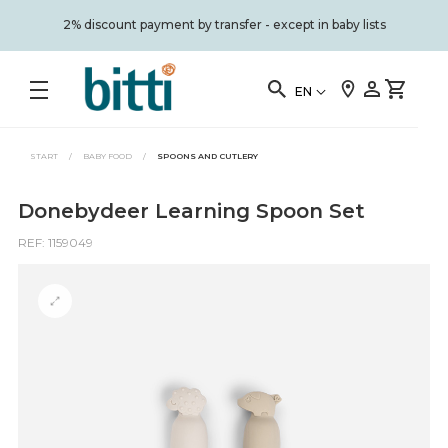
2% discount payment by transfer - except in baby lists
EN
START
/
BABY FOOD
/
SPOONS AND CUTLERY
Donebydeer Learning Spoon Set
REF: 1159049