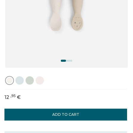
,95
12
€
ADD TO CART