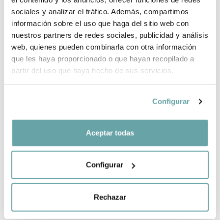
sociales y analizar el tráfico. Además, compartimos
información sobre el uso que haga del sitio web con
SHARE
nuestros partners de redes sociales, publicidad y análisis
web, quienes pueden combinarla con otra información
que les haya proporcionado o que hayan recopilado a
partir del uso que haya hecho de sus servicios.
Configurar
OTHER CUSTOMERS ALSO VIEWED
Aceptar todas
Configurar
Rechazar