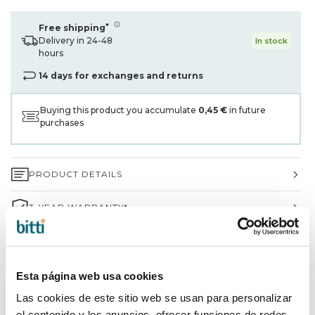
*
Free shipping
Delivery in 24-48
In stock
hours
14 days for exchanges and returns
Buying this product you accumulate
0,45 €
in future
purchases
PRODUCT DETAILS
3-YEAR WARRANTY*
SHIPPING AND RETURNS
WHY CHOOSE BITTI?
Esta página web usa cookies
Las cookies de este sitio web se usan para personalizar
BRAND INFORMATION
el contenido y los anuncios, ofrecer funciones de redes