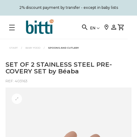
2% discount payment by transfer - except in baby lists
EN
START
/
BABY FOOD
/
SPOONS AND CUTLERY
SET OF 2 STAINLESS STEEL PRE-
COVERY SET by Béaba
REF: 403163