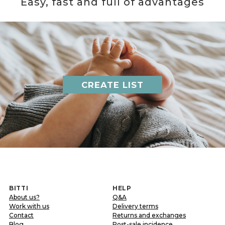
Easy, fast and full of advantages
CREATE LIST
BITTI
HELP
About us?
Q&A
Work with us
Delivery terms
Contact
Returns and exchanges
Blog
Post-sale incidence