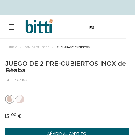
ES
INICIO
/
COMIDA DEL BEBÉ
/
CUCHARAS Y CUBIERTOS
JUEGO DE 2 PRE-CUBIERTOS INOX de
Béaba
REF: 403163
,00
15
€
AÑADIR AL CARRITO