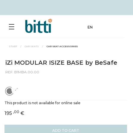
EN
START
/
CAR SEATS
/
CAR SEAT ACCESSORIES
iZi MODULAR ISIZE BASE by BeSafe
REF: B1MBA.00.00
This product is not available for online sale
,00
195
€
ADD TO CART