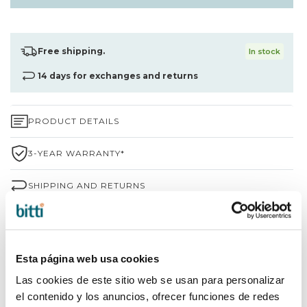
Free shipping.
In stock
14 days for exchanges and returns
PRODUCT DETAILS
3-YEAR WARRANTY*
SHIPPING AND RETURNS
WHY CHOOSE BITTI?
BRAND INFORMATION
Esta página web usa cookies
Las cookies de este sitio web se usan para personalizar
COMPLETE YOUR PURCHASE
el contenido y los anuncios, ofrecer funciones de redes