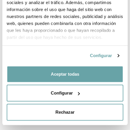
sociales y analizar el tráfico. Además, compartimos
información sobre el uso que haga del sitio web con
SHARE
nuestros partners de redes sociales, publicidad y análisis
web, quienes pueden combinarla con otra información
que les haya proporcionado o que hayan recopilado a
partir del uso que haya hecho de sus servicios.
Configurar
OTHER CUSTOMERS ALSO VIEWED
Aceptar todas
Configurar
CREATE YOUR BABY LIST
Rechazar
Easy, fast and full of advantages