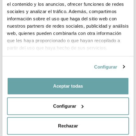
el contenido y los anuncios, ofrecer funciones de redes
BRAND INFORMATION
sociales y analizar el tráfico. Además, compartimos
información sobre el uso que haga del sitio web con
nuestros partners de redes sociales, publicidad y análisis
SHARE
web, quienes pueden combinarla con otra información
que les haya proporcionado o que hayan recopilado a
partir del uso que haya hecho de sus servicios.
Configurar
Aceptar todas
OTHER CUSTOMERS ALSO VIEWED
Configurar
Rechazar
CREATE YOUR BABY LIST