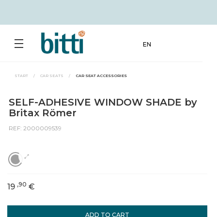
EN
START
/
CAR SEATS
/
CAR SEAT ACCESSORIES
SELF-ADHESIVE WINDOW SHADE by
Britax Römer
REF: 2000009539
,90
19
€
ADD TO CART