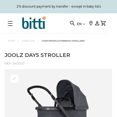
2% discount payment by transfer - except in baby lists
EN
START
/
STROLLERS
/
COMFORT/MULTITERRAIN STROLLERS
JOOLZ DAY5 STROLLER
REF: 540001