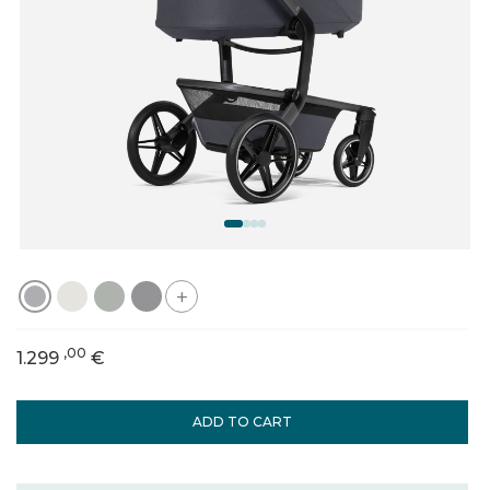
+
,00
1.299
€
ADD TO CART