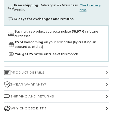
Free shipping.
Delivery in 4 - 6 business
Check delivery
weeks.
time
14 days for exchanges and returns
Buying this product you accumulate
38,97 €
in future
purchases
€5 of welcoming
on your first order (by creating an
account at
bitti.es
)
You get
25
raffle entries
of this month
PRODUCT DETAILS
3-YEAR WARRANTY*
SHIPPING AND RETURNS
WHY CHOOSE BITTI?