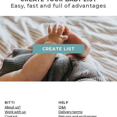
Easy, fast and full of advantages
CREATE LIST
BITTI
HELP
About us?
Q&A
Work with us
Delivery terms
Contact
Returns and exchanges