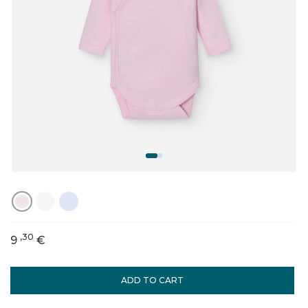
,30
9
€
ADD TO CART