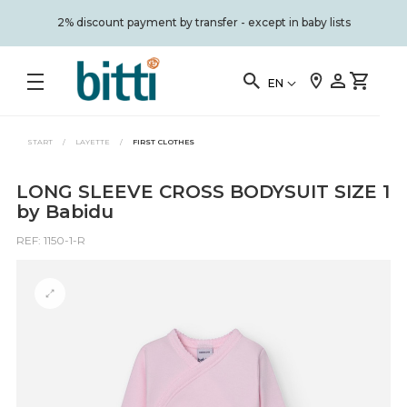
2% discount payment by transfer - except in baby lists
EN
START
/
LAYETTE
/
FIRST CLOTHES
LONG SLEEVE CROSS BODYSUIT SIZE 1
by Babidu
REF: 1150-1-R