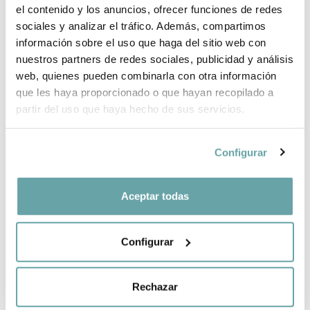
el contenido y los anuncios, ofrecer funciones de redes
BRAND INFORMATION
sociales y analizar el tráfico. Además, compartimos
información sobre el uso que haga del sitio web con
nuestros partners de redes sociales, publicidad y análisis
SHARE
web, quienes pueden combinarla con otra información
que les haya proporcionado o que hayan recopilado a
partir del uso que haya hecho de sus servicios.
Configurar
Aceptar todas
OTHER CUSTOMERS ALSO VIEWED
Configurar
Rechazar
CREATE YOUR BABY LIST