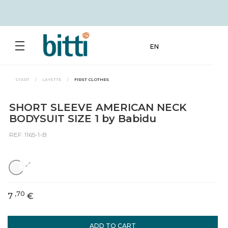
EN
START
/
LAYETTE
/
FIRST CLOTHES
SHORT SLEEVE AMERICAN NECK
BODYSUIT SIZE 1 by Babidu
REF: 1165-1-B
,70
7
€
ADD TO CART