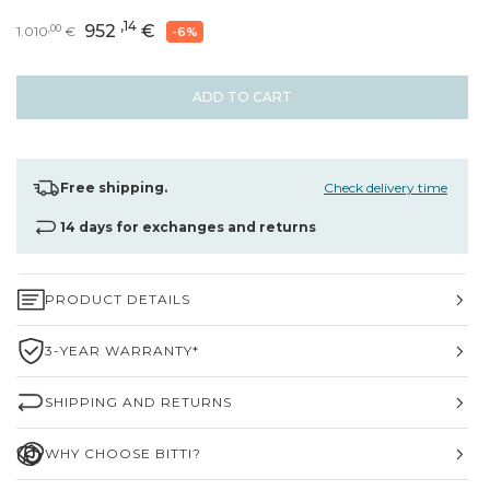
,14
952
€
,00
1.010
€
-6%
ADD TO CART
Free shipping.
Check delivery time
14 days for exchanges and returns
PRODUCT DETAILS
3-YEAR WARRANTY*
SHIPPING AND RETURNS
WHY CHOOSE BITTI?