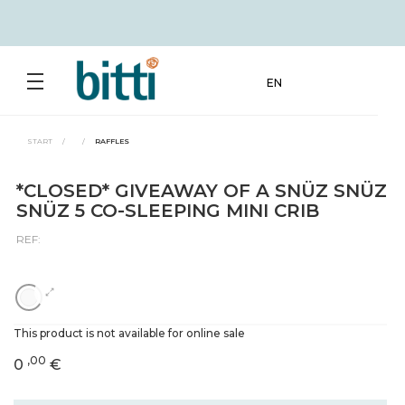
EN
START
/
/
RAFFLES
*CLOSED* GIVEAWAY OF A SNÜZ SNÜZ
SNÜZ 5 CO-SLEEPING MINI CRIB
REF:
This product is not available for online sale
,00
0
€