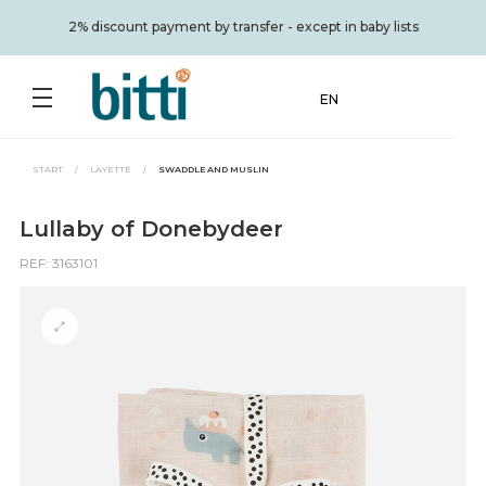
2% discount payment by transfer - except in baby lists
EN
START
/
LAYETTE
/
SWADDLE AND MUSLIN
Lullaby of Donebydeer
REF: 3163101