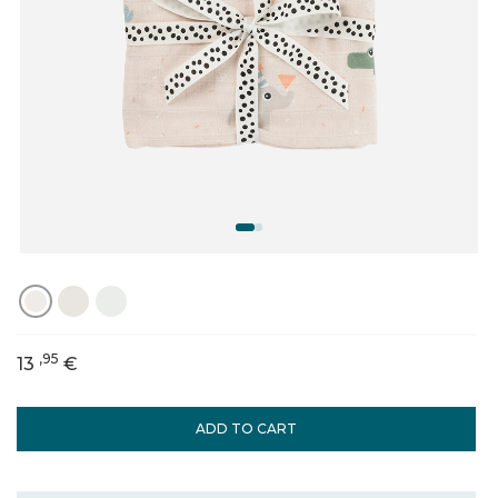
,95
13
€
ADD TO CART