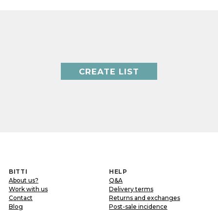
CREATE LIST
BITTI
HELP
About us?
Q&A
Work with us
Delivery terms
Contact
Returns and exchanges
Blog
Post-sale incidence