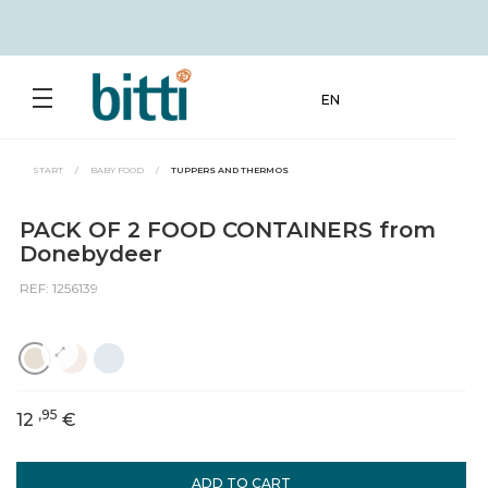
EN
START
/
BABY FOOD
/
TUPPERS AND THERMOS
PACK OF 2 FOOD CONTAINERS from
Donebydeer
REF: 1256139
,95
12
€
ADD TO CART