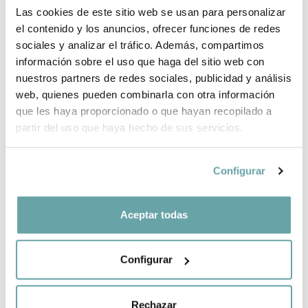
Las cookies de este sitio web se usan para personalizar
BRAND INFORMATION
el contenido y los anuncios, ofrecer funciones de redes
sociales y analizar el tráfico. Además, compartimos
COMPLETE YOUR PURCHASE
información sobre el uso que haga del sitio web con
nuestros partners de redes sociales, publicidad y análisis
web, quienes pueden combinarla con otra información
SHARE
que les haya proporcionado o que hayan recopilado a
partir del uso que haya hecho de sus servicios.
Configurar
Aceptar todas
OTHER CUSTOMERS ALSO VIEWED
Configurar
Rechazar