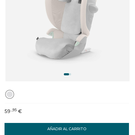
,95
59
€
AÑADIR AL CARRITO