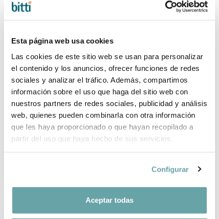
Obtienes
15
participaciones en el sorteo
del mes
con esta compra.
Esta página web usa cookies
DETALLES DE PRODUCTO
Las cookies de este sitio web se usan para personalizar
GARANTÍA DE 3 AÑOS*
el contenido y los anuncios, ofrecer funciones de redes
sociales y analizar el tráfico. Además, compartimos
ENVÍOS Y DEVOLUCIONES
información sobre el uso que haga del sitio web con
nuestros partners de redes sociales, publicidad y análisis
¿POR QUÉ ELEGIR BITTI?
web, quienes pueden combinarla con otra información
que les haya proporcionado o que hayan recopilado a
INFORMACIÓN DE LA MARCA
partir del uso que haya hecho de sus servicios.
Configurar
COMPARTIR
Aceptar todas