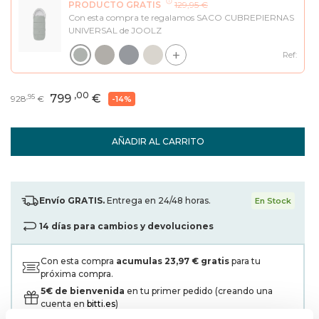
PRODUCTO GRATIS
129,95 €
Con esta compra te regalamos SACO CUBREPIERNAS
UNIVERSAL de JOOLZ
+
Ref:
,00
799
€
,95
928
€
-14%
AÑADIR AL CARRITO
Envío GRATIS.
Entrega en 24/48 horas.
En Stock
14 días para cambios y devoluciones
Con esta compra
acumulas
23,97 €
gratis
para tu
próxima compra.
5€ de bienvenida
en tu primer pedido (creando una
cuenta en
bitti.es
)