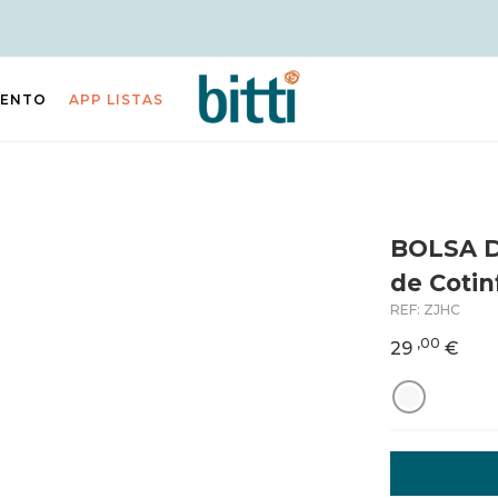
IENTO
APP LISTAS
BOLSA 
de Cotin
REF:
ZJHC
,00
29
€