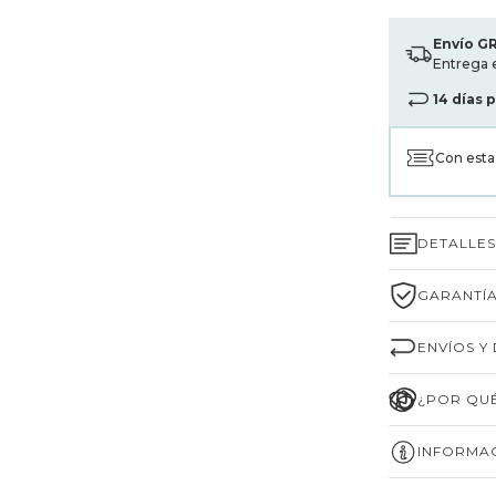
Envío G
Entrega 
14 días 
Con est
DETALLE
GARANTÍA
ENVÍOS Y
¿POR QUÉ
INFORMAC