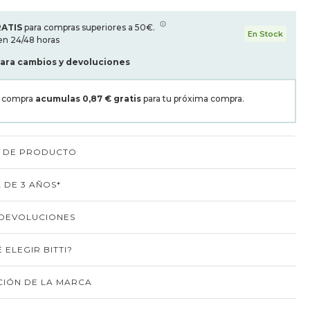
RATIS
para compras superiores a 50€.
En Stock
en 24/48 horas
para cambios y devoluciones
a compra
acumulas
0,87 €
gratis
para tu próxima compra.
S DE PRODUCTO
 DE 3 AÑOS*
 DEVOLUCIONES
 ELEGIR BITTI?
IÓN DE LA MARCA