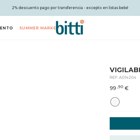
2% descuento pago por transferencia - excepto en listas bebé
IENTO
SUMMER MARKET
VIGILAB
REF:
A014204
,90
99
€