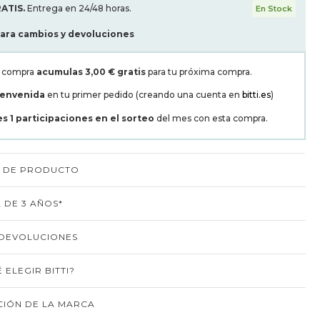
ATIS.
Entrega en 24/48 horas.
En Stock
para cambios y devoluciones
a compra
acumulas
3,00 €
gratis
para tu próxima compra.
ienvenida
en tu primer pedido (creando una cuenta en
bitti.es
)
es
1
participaciones en el sorteo
del mes con esta compra.
S DE PRODUCTO
 DE 3 AÑOS*
 DEVOLUCIONES
 ELEGIR BITTI?
IÓN DE LA MARCA