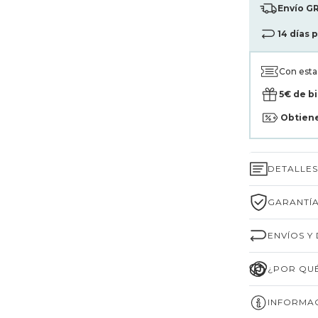
Envío GR
14 días 
Con est
5€ de b
Obtien
DETALLE
GARANTÍA
ENVÍOS Y
¿POR QUÉ
INFORMAC