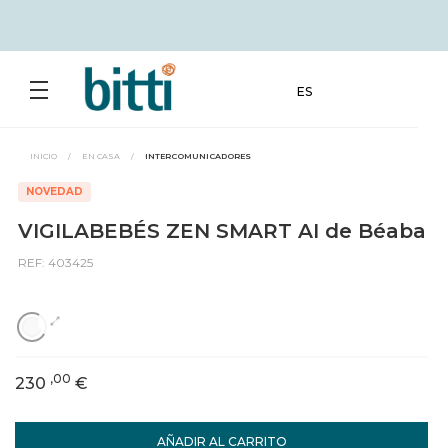
ES
INICIO
/
EN CASA
/
INTERCOMUNICADORES
NOVEDAD
VIGILABEBÉS ZEN SMART AI de Béaba
REF: 403425
,00
230
€
AÑADIR AL CARRITO