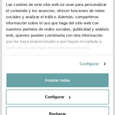
Las cookies de este sitio web se usan para personalizar
INFORMACIÓN DE LA MARCA
el contenido y los anuncios, ofrecer funciones de redes
sociales y analizar el tráfico. Además, compartimos
COMPLEMENTA TU COMPRA
información sobre el uso que haga del sitio web con
nuestros partners de redes sociales, publicidad y análisis
web, quienes pueden combinarla con otra información
COMPARTIR
que les haya proporcionado o que hayan recopilado a
partir del uso que haya hecho de sus servicios.
Configurar
Aceptar todas
OTROS CLIENTES TAMBIÉN VIERON
Configurar
Rechazar