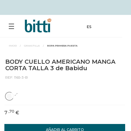
ES
INICIO
/
CANASTILLA
/
ROPA PRIMERA PUESTA
BODY CUELLO AMERICANO MANGA
CORTA TALLA 3 de Babidu
REF: 1165-3-B
,70
7
€
AÑADIR AL CARRITO