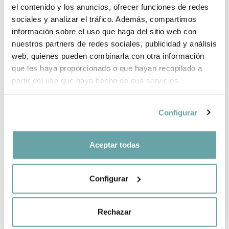
el contenido y los anuncios, ofrecer funciones de redes
INFORMACIÓN DE LA MARCA
sociales y analizar el tráfico. Además, compartimos
información sobre el uso que haga del sitio web con
nuestros partners de redes sociales, publicidad y análisis
COMPARTIR
web, quienes pueden combinarla con otra información
que les haya proporcionado o que hayan recopilado a
partir del uso que haya hecho de sus servicios.
Configurar
Aceptar todas
OTROS CLIENTES TAMBIÉN VIERON
Configurar
Rechazar
CREA TU LISTA BEBÉ