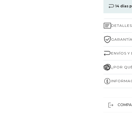
14 días 
DETALLE
GARANTÍA
ENVÍOS Y
¿POR QUÉ
INFORMAC
COMPA