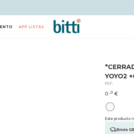
IENTO
APP LISTAS
*CERRAD
YOYO2 
REF:
,0
0
€
Este producto no
Envío G