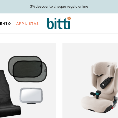
Portes gratis a partir de 50€ (a península)
IENTO
APP LISTAS