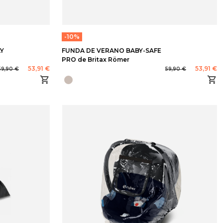
-10%
LY
FUNDA DE VERANO BABY-SAFE
PRO de Britax Römer
53,91 €
53,91 €
59,90 €
59,90 €